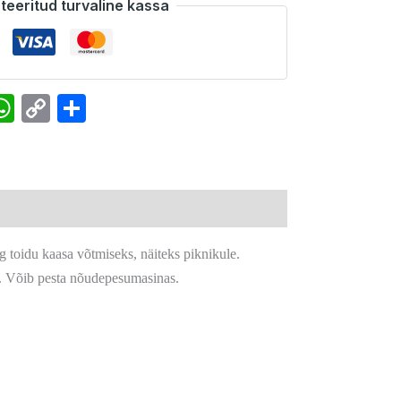
teeritud turvaline kassa
k
senger
interest
WhatsApp
Copy
Share
Link
g toidu kaasa võtmiseks, näiteks piknikule.
. Võib pesta nõudepesumasinas.