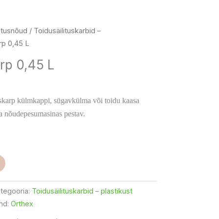
litusnõud
/
Toidusäilituskarbid –
rp 0,45 L
arp 0,45 L
tuskarp külmkappi, sügavkülma või toidu kaasa
a nõudepesumasinas pestav.
tegooria:
Toidusäilituskarbid – plastikust
nd:
Orthex