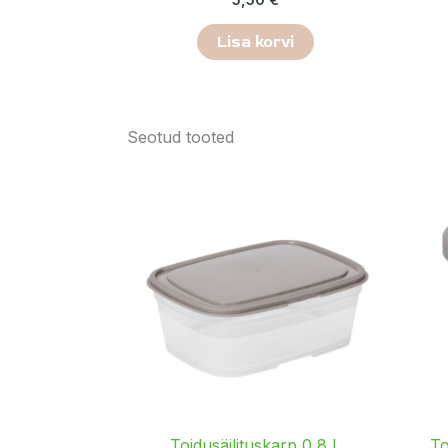
Lisa korvi
Seotud tooted
Toidusäilituskarp 0,8 L
To