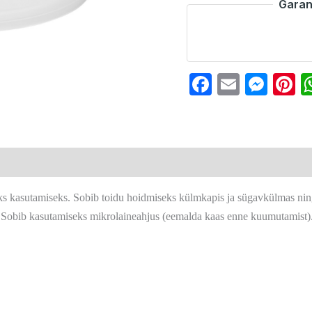
Garan
Faceboo
Email
Mes
P
aseks kasutamiseks. Sobib toidu hoidmiseks külmkapis ja sügavkülmas nin
 Sobib kasutamiseks mikrolaineahjus (eemalda kaas enne kuumutamist)