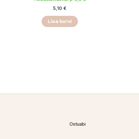
5,10
€
Lisa korvi
Ostuabi