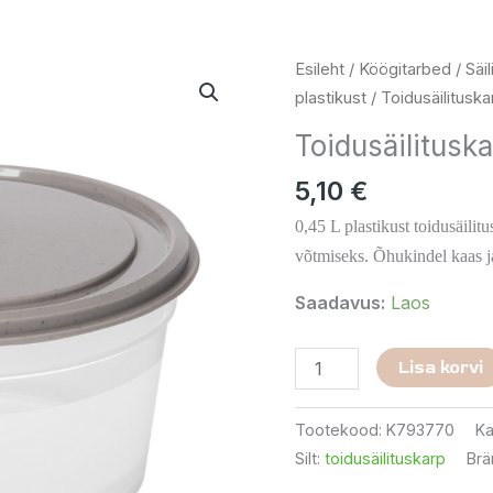
Toidusäilituskarp
Esileht
/
Köögitarbed
/
Säi
0,45
plastikust
/ Toidusäilituska
L
Toidusäilitusk
kogus
5,10
€
0,45 L plastikust toidusäili
võtmiseks. Õhukindel kaas j
Saadavus:
Laos
Lisa korvi
Tootekood:
K793770
Ka
Silt:
toidusäilituskarp
Brä