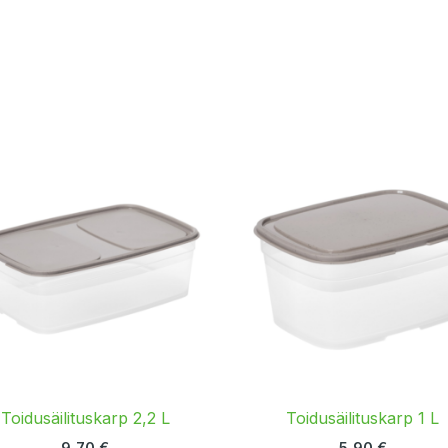
Toidusäilituskarp 2,2 L
Toidusäilituskarp 1 L
9,70
€
5,90
€