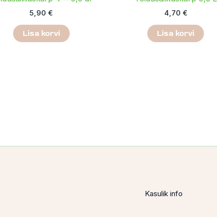
5,90
€
4,70
€
Lisa korvi
Lisa korvi
Kasulik info