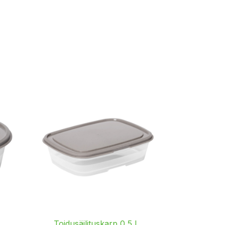
Toidusäilituskarp 0,5 L