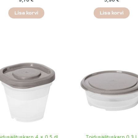
Lisa korvi
Lisa korvi
idusäilituskarp 4 × 0,5 dl
Toidusäilituskarp 0,3 L