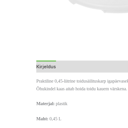
Kirjeldus
Lisainfo
Arvustused (0)
Praktiline 0,45-liitrine toidusäilituskarp igapäev
Õhukindel kaas aitab hoida toidu kauem värskena.
Materjal:
plastik
Maht:
0,45 L