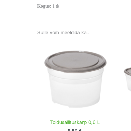
Kogus:
1 tk
Sulle võib meeldida ka…
Toidusäilituskarp 0,6 L
5,50
€