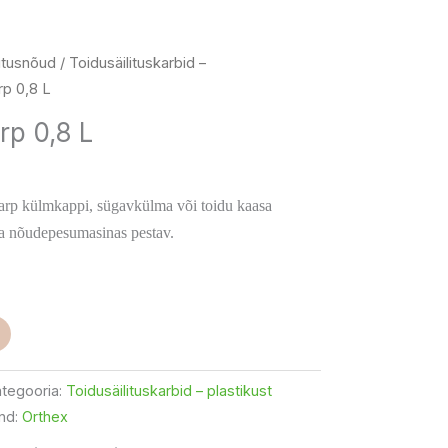
litusnõud
/
Toidusäilituskarbid –
rp 0,8 L
rp 0,8 L
uskarp külmkappi, sügavkülma või toidu kaasa
a nõudepesumasinas pestav.
tegooria:
Toidusäilituskarbid – plastikust
nd:
Orthex