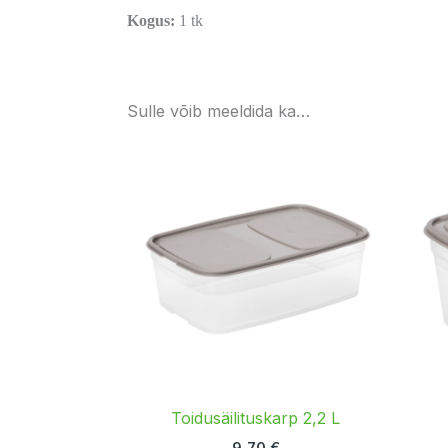
Kogus:
1 tk
Sulle võib meeldida ka…
Toidusäilituskarp 2,2 L
9,70
€