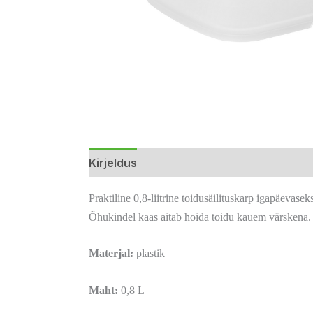
Kirjeldus
Lisainfo
Arvustused (0)
Praktiline 0,8-liitrine toidusäilituskarp igapäeva
Õhukindel kaas aitab hoida toidu kauem värskena.
Materjal:
plastik
Maht:
0,8 L