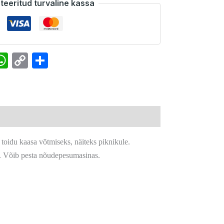
teeritud turvaline kassa
k
senger
interest
WhatsApp
Copy
Share
Link
 toidu kaasa võtmiseks, näiteks piknikule.
. Võib pesta nõudepesumasinas.