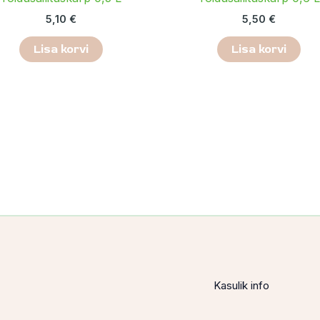
5,10
€
5,50
€
Lisa korvi
Lisa korvi
Kasulik info