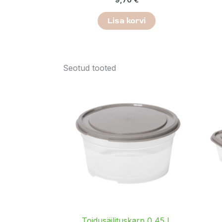
Lisa korvi
Seotud tooted
Toidusäilituskarp 0,45 L