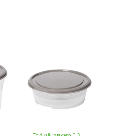
L
Toidusäilituskarp 0,3 L