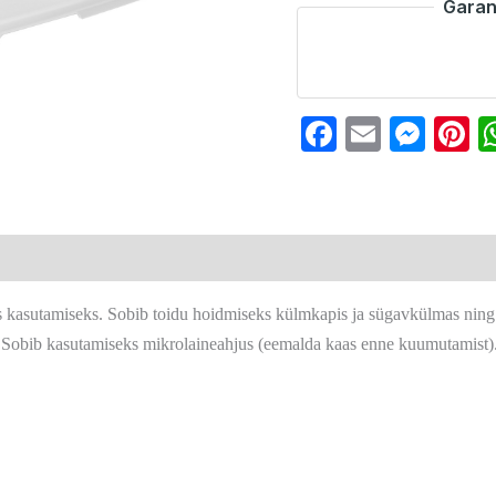
Garan
Faceboo
Email
Mes
P
seks kasutamiseks. Sobib toidu hoidmiseks külmkapis ja sügavkülmas ning
 Sobib kasutamiseks mikrolaineahjus (eemalda kaas enne kuumutamist)