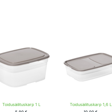
Toidusäilituskarp 1 L
Toidusäilituskarp 1,6 L
5,90
€
10,00
€