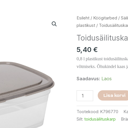
Toidusäilituskarp
Esileht
/
Köögitarbed
/
Säi
0,8
plastikust
/ Toidusäilituska
L
Toidusäilituska
kogus
5,40
€
0,8 l plastikust toidusäilit
võtmiseks. Õhukindel kaas j
Saadavus:
Laos
Lisa korvi
Tootekood:
K796770
Ka
Silt:
toidusäilituskarp
Brä