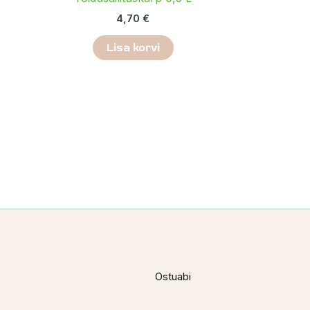
4,70
€
Lisa korvi
Ostuabi