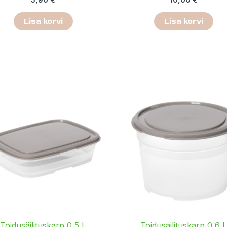
Lisa korvi
Lisa korvi
Toidusäilituskarp 0,5 L
Toidusäilituskarp 0,6 