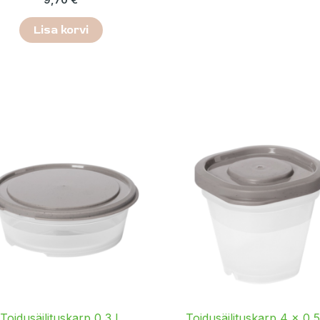
Lisa korvi
Toidusäilituskarp 0,3 L
Toidusäilituskarp 4 × 0,5