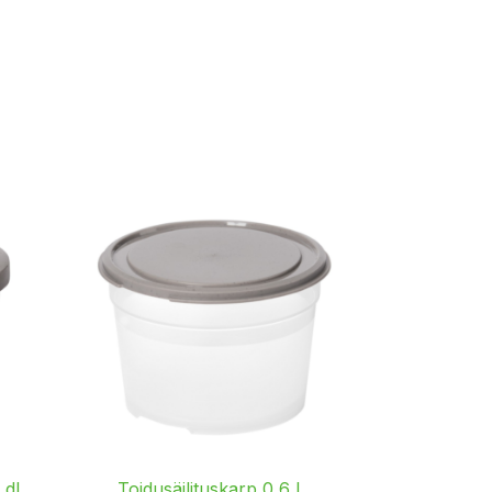
 dl
Toidusäilituskarp 0,6 L