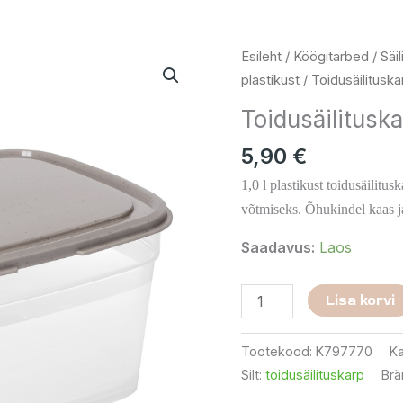
Toidusäilituskarp
Esileht
/
Köögitarbed
/
Säi
1
plastikust
/ Toidusäilituska
L
Toidusäilituska
kogus
5,90
€
1,0 l plastikust toidusäilit
võtmiseks. Õhukindel kaas j
Saadavus:
Laos
Lisa korvi
Tootekood:
K797770
Ka
Silt:
toidusäilituskarp
Brä