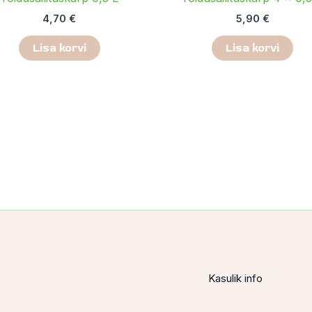
4,70
€
5,90
€
Lisa korvi
Lisa korvi
Kasulik info