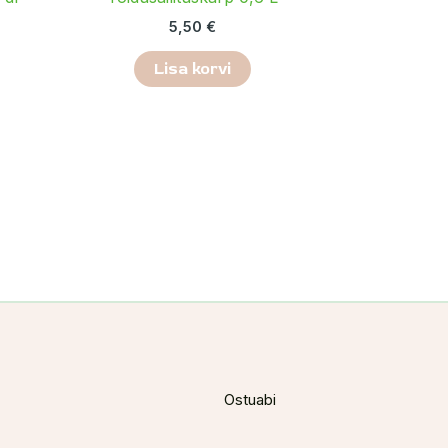
5,50
€
Lisa korvi
Ostuabi