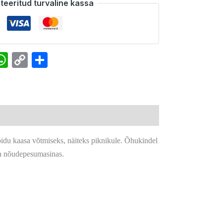
teeritud turvaline kassa
k
senger
interest
WhatsApp
Copy
Share
Link
oidu kaasa võtmiseks, näiteks piknikule. Õhukindel
ta nõudepesumasinas.