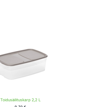
Toidusäilituskarp 2,2 L
9,70
€