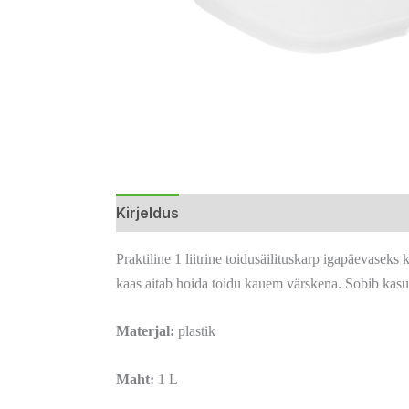
Kirjeldus
Lisainfo
Arvustused (0)
Praktiline 1 liitrine toidusäilituskarp igapäevase
kaas aitab hoida toidu kauem värskena. Sobib kas
Materjal:
plastik
Maht:
1 L