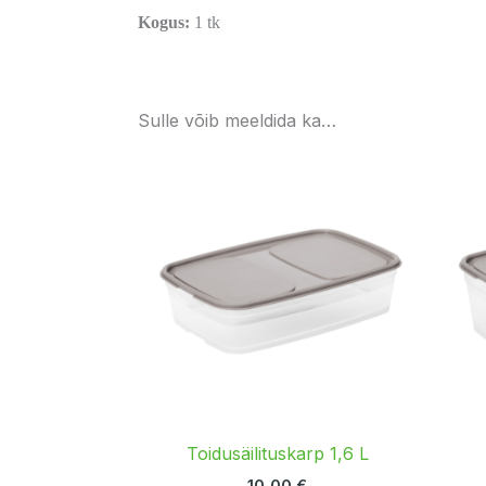
Kogus:
1 tk
Sulle võib meeldida ka…
Toidusäilituskarp 1,6 L
10,00
€