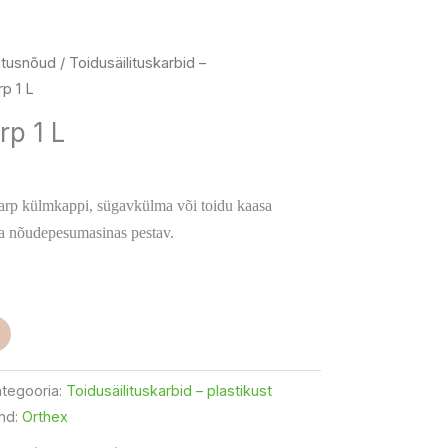
litusnõud
/
Toidusäilituskarbid –
rp 1 L
rp 1 L
uskarp külmkappi, sügavkülma või toidu kaasa
a nõudepesumasinas pestav.
tegooria:
Toidusäilituskarbid – plastikust
nd:
Orthex