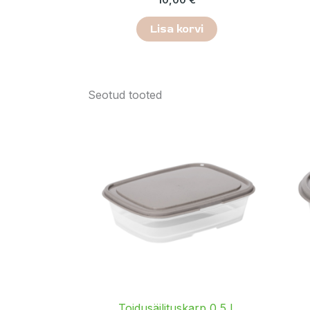
Lisa korvi
Seotud tooted
Toidusäilituskarp 0,5 L