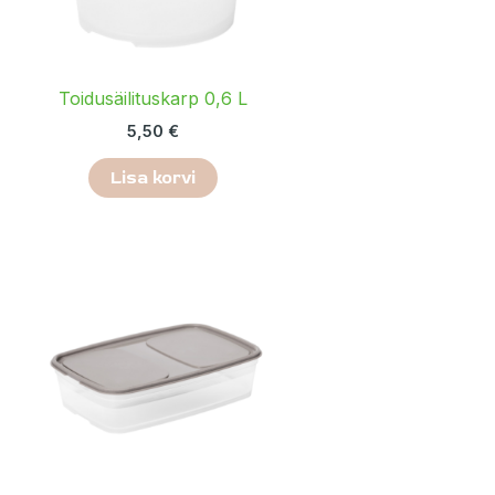
Toidusäilituskarp 0,6 L
5,50
€
Lisa korvi