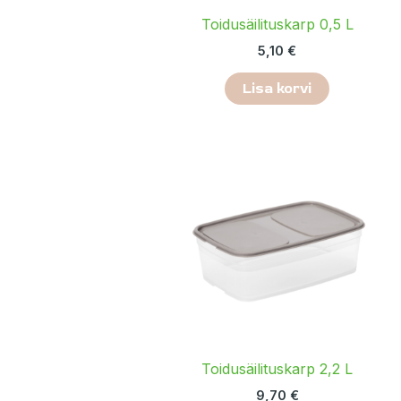
Toidusäilituskarp 0,5 L
5,10
€
Lisa korvi
Toidusäilituskarp 2,2 L
9,70
€