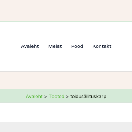
ud
te
Avaleht
Meist
Pood
Kontakt
Avaleht
Tooted
toidusäilituskarp