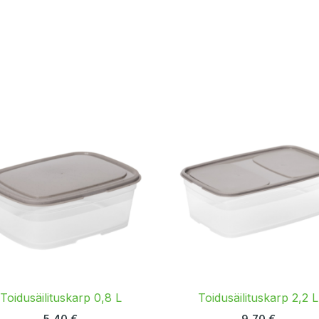
Toidusäilituskarp 0,8 L
Toidusäilituskarp 2,2 L
5,40
€
9,70
€