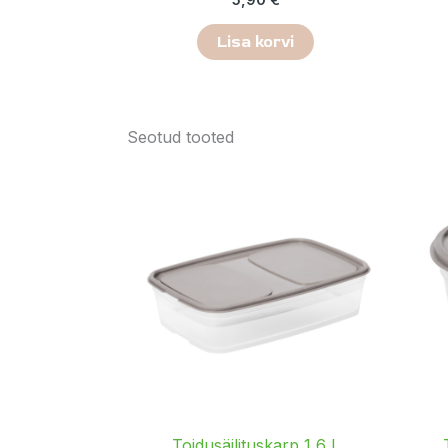
Lisa korvi
Seotud tooted
Toidusäilituskarp 1,6 L