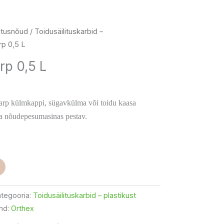
litusnõud
/
Toidusäilituskarbid –
rp 0,5 L
rp 0,5 L
uskarp külmkappi, sügavkülma või toidu kaasa
a nõudepesumasinas pestav.
tegooria:
Toidusäilituskarbid – plastikust
nd:
Orthex