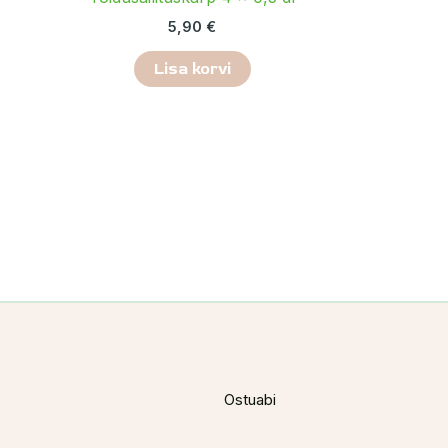
5,90
€
Lisa korvi
Ostuabi