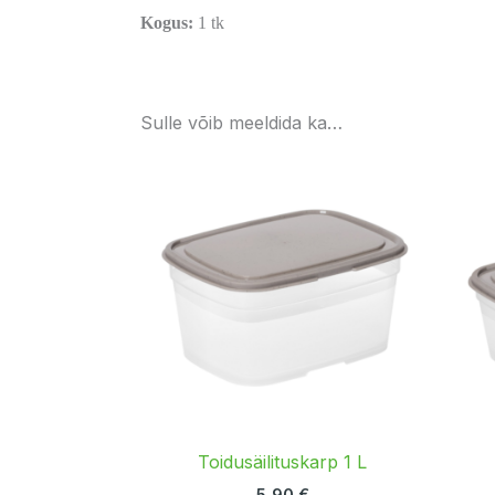
Kogus:
1 tk
Sulle võib meeldida ka…
Toidusäilituskarp 1 L
5,90
€