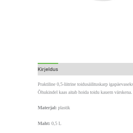
Kirjeldus
Lisainfo
Arvustused (0)
Praktiline 0,5-liitrine toidusäilituskarp igapäeva
Õhukindel kaas aitab hoida toidu kauem värskena.
Materjal:
plastik
Maht:
0,5 L