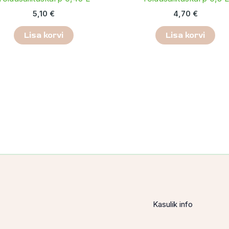
5,10
€
4,70
€
Lisa korvi
Lisa korvi
Kasulik info