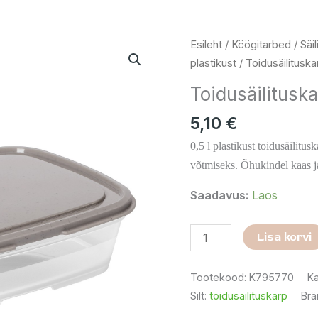
Toidusäilituskarp
Esileht
/
Köögitarbed
/
Säi
0,5
plastikust
/ Toidusäilituska
L
Toidusäilituska
kogus
5,10
€
0,5 l plastikust toidusäilit
võtmiseks. Õhukindel kaas j
Saadavus:
Laos
Lisa korvi
Tootekood:
K795770
Ka
Silt:
toidusäilituskarp
Brä