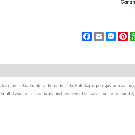
Garan
Faceboo
Email
Mes
P
seks kasutamiseks. Sobib toidu hoidmiseks külmkapis ja sügavkülmas ning
 Sobib kasutamiseks mikrolaineahjus (eemalda kaas enne kuumutamist)