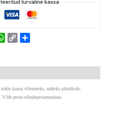
teeritud turvaline kassa
k
senger
interest
WhatsApp
Copy
Share
Link
 toidu kaasa võtmiseks, näiteks piknikule.
. Võib pesta nõudepesumasinas.