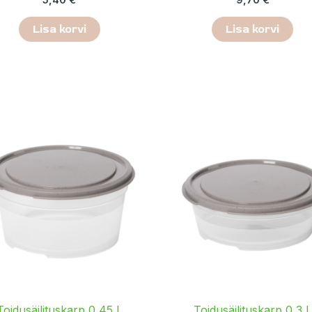
Lisa korvi
Lisa korvi
Toidusäilituskarp 0,45 L
Toidusäilituskarp 0,3 L