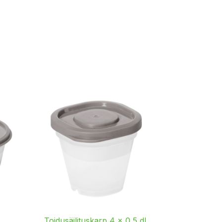
Toidusäilituskarp 4 × 0,5 dl