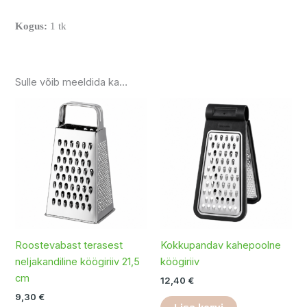
Kogus:
1 tk
Sulle võib meeldida ka…
Roostevabast terasest
Kokkupandav kahepoolne
neljakandiline köögiriiv 21,5
köögiriiv
cm
12,40
€
9,30
€