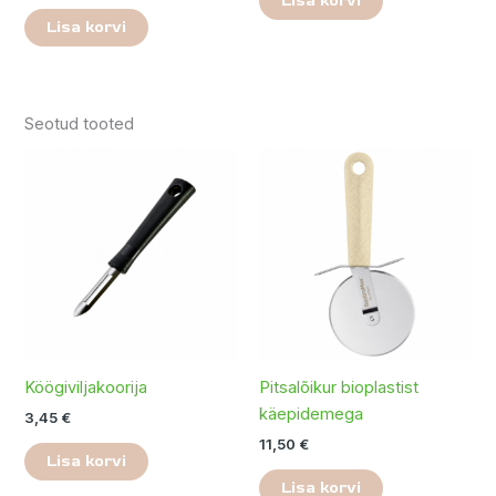
Lisa korvi
Lisa korvi
Seotud tooted
Köögiviljakoorija
Pitsalõikur bioplastist
käepidemega
3,45
€
11,50
€
Lisa korvi
Lisa korvi