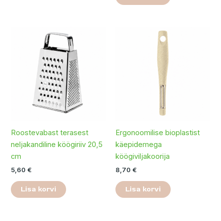
Roostevabast terasest
Ergonoomilise bioplastist
neljakandiline köögiriiv 20,5
käepidemega
cm
köögiviljakoorija
5,60
€
8,70
€
Lisa korvi
Lisa korvi