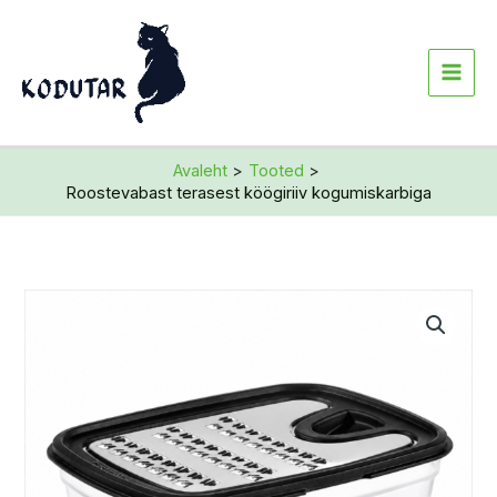
Skip
to
content
Avaleht
Tooted
Roostevabast terasest köögiriiv kogumiskarbiga
Roostevabast
terasest
köögiriiv
kogumiskarbiga
kogus