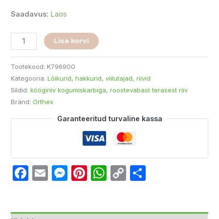
Saadavus:
Laos
Lisa korvi
Tootekood:
K796900
Kategooria:
Lõikurid, hakkurid, viilutajad, riivid
Sildid:
köögiriiv kogumiskarbiga
,
roostevabast terasest riiv
Bränd:
Orthex
Garanteeritud turvaline kassa
Facebook
Email
Messenger
Pinterest
WhatsApp
Copy
Share
Link