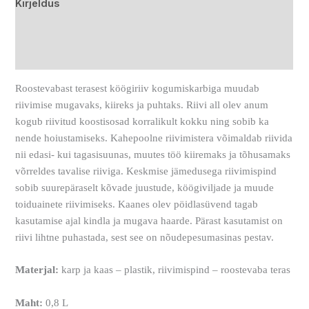
Kirjeldus
Lisainfo
Arvustused (0)
Roostevabast terasest köögiriiv kogumiskarbiga muudab
riivimise mugavaks, kiireks ja puhtaks. Riivi all olev anum
kogub riivitud koostisosad korralikult kokku ning sobib ka
nende hoiustamiseks. Kahepoolne riivimistera võimaldab riivida
nii edasi- kui tagasisuunas, muutes töö kiiremaks ja tõhusamaks
võrreldes tavalise riiviga. Keskmise jämedusega riivimispind
sobib suurepäraselt kõvade juustude, köögiviljade ja muude
toiduainete riivimiseks. Kaanes olev pöidlasüvend tagab
kasutamise ajal kindla ja mugava haarde. Pärast kasutamist on
riivi lihtne puhastada, sest see on nõudepesumasinas pestav.
Materjal:
karp ja kaas – plastik, riivimispind – roostevaba teras
Maht:
0,8 L