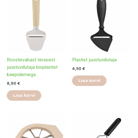
Roostevabast terasest
Plastist juustuviilutaja
juustuviilutaja bioplastist
4,50
€
käepidemega
Lisa korvi
8,90
€
Lisa korvi