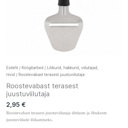
Esileht
/
Köögitarbed
/
Lõikurid, hakkurid, viilutajad,
riivid
/ Roostevabast terasest juustuviilutaja
Roostevabast terasest
juustuviilutaja
2,95
€
Roostevabast terasest juustuviilutaja ühtlaste ja õhukeste
juustuviilude lõikamiseks.