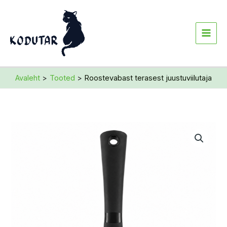
Skip
to
content
Avaleht
Tooted
Roostevabast terasest juustuviilutaja
Roostevabast
terasest
juustuviilutaja
kogus