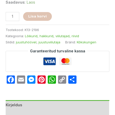
Saadavus:
Laos
Lisa korvi
Tootekood:
K13-2196
Kategooria:
Lõikurid, hakkurid, viilutajad, riivid
Sildid:
juustuhöövel
,
juustuviilutaja
Bränd:
Kõkskungen
Garanteeritud turvaline kassa
Facebook
Email
Messenger
Pinterest
WhatsApp
Copy
Share
Link
Kirjeldus
Lisainfo