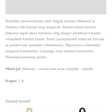
Arvustused (0)
Praktiline juustuviilutaja aitab lõigata juustust ühtlaseid ja
õhukesi viile kiiresti ning mugavalt. Roostevabast terasest
lõikeosa tagab täpse tulemuse ning mugav plastikust käepide
võimaldab kindlat haaret. Sobib suurepäraselt erinevate kõvade
ja poolkõvade juustude viilutamiseks. Riputusava võimaldab
mugavat hoiustamist. Loputage enne esimest kasutamist.
Nõudepesumasinas pestav.
Materjal:
lõikeosa – roostevaba teras, käepide – plastik
Kogus:
1 tk
Seotud tooted