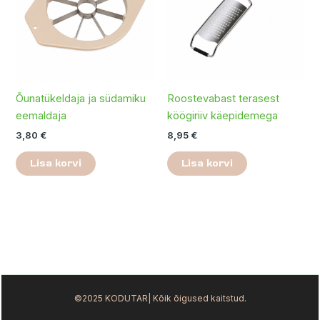
Õunatükeldaja ja südamiku
Roostevabast terasest
eemaldaja
köögiriiv käepidemega
3,80
€
8,95
€
Lisa korvi
Lisa korvi
©2025 KODUTAR| Kõik õigused kaitstud.