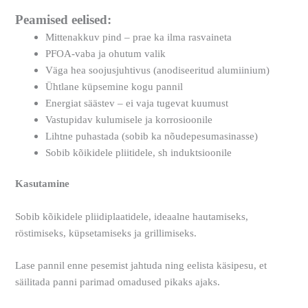
Peamised eelised:
Mittenakkuv pind – prae ka ilma rasvaineta
PFOA-vaba ja ohutum valik
Väga hea soojusjuhtivus (anodiseeritud alumiinium)
Ühtlane küpsemine kogu pannil
Energiat säästev – ei vaja tugevat kuumust
Vastupidav kulumisele ja korrosioonile
Lihtne puhastada (sobib ka nõudepesumasinasse)
Sobib kõikidele pliitidele, sh induktsioonile
Kasutamine
Sobib kõikidele pliidiplaatidele, ideaalne hautamiseks,
röstimiseks, küpsetamiseks ja grillimiseks.
Lase pannil enne pesemist jahtuda ning eelista käsipesu, et
säilitada panni parimad omadused pikaks ajaks.