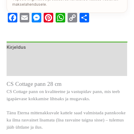
makselahendusele.
Facebook
Email
Messenger
Pinterest
WhatsApp
Copy
Share
Link
Kirjeldus
Lisainfo
Arvustused (0)
CS Cottage pann 28 cm
CS Cottage pann on kvaliteetne ja vastupidav pann, mis teeb
igapäevase kokkamise lihtsaks ja mugavaks.
Tänu Eterna mittenakkuvale kattele saad valmistada pannkooke
ka ilma rasvainet lisamata (lisa rasvaine taigna sisse) – tulemus
jääb ühtlane ja ilus.