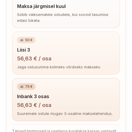
Maksa järgmisel kuul
Sobib väiksematele ostudele, kui soovid tasumise
edasi lükata.
al. 50 €
Liisi 3
56,63
€
/ osa
Jaga ostusumma kolmeks võrdseks makseks.
al. 75 €
Inbank 3 osas
56,63
€
/ osa
Suuremale ostule mugav 3-osaline makselahendus.
Täpsed tingimused ja saadavus kuvatakse kassas vastavalt