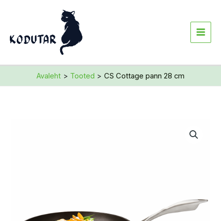
Skip
to
content
Avaleht
Tooted
CS Cottage pann 28 cm
CS
Cottage
pann
28
cm
kogus