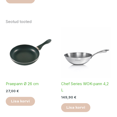
Seotud tooted
Praepann Ø 26 cm
Chef Series WOK-pann 4,2
L
27,00
€
149,90
€
Lisa korvi
Lisa korvi