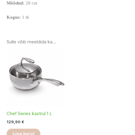
Mõõdud:
28 cm
Kogus:
1 tk
Sulle võib meeldida ka…
Chef Series kastrul 1 L
129,90
€
Lisa korvi