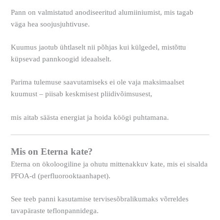
Pann on valmistatud anodiseeritud alumiiniumist, mis tagab
väga hea soojusjuhtivuse.
Kuumus jaotub ühtlaselt nii põhjas kui külgedel, mistõttu
küpsevad pannkoogid ideaalselt.
Parima tulemuse saavutamiseks ei ole vaja maksimaalset
kuumust – piisab keskmisest pliidivõimsusest,
mis aitab säästa energiat ja hoida köögi puhtamana.
Mis on Eterna kate?
Eterna on ökoloogiline ja ohutu mittenakkuv kate, mis ei sisalda
PFOA-d (perfluorooktaanhapet).
See teeb panni kasutamise tervisesõbralikumaks võrreldes
tavapäraste teflonpannidega.