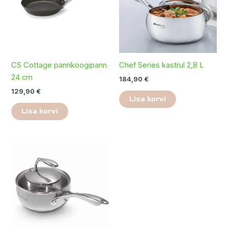
CS Cottage pannkoogipann
Chef Series kastrul 2,8 L
24 cm
184,90
€
129,90
€
Lisa korvi
Lisa korvi