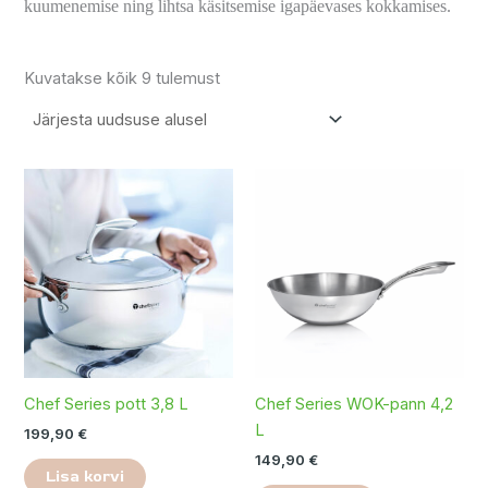
kuumenemise ning lihtsa käsitsemise igapäevases kokkamises.
Kuvatakse kõik 9 tulemust
Chef Series pott 3,8 L
Chef Series WOK-pann 4,2
L
199,90
€
149,90
€
Lisa korvi