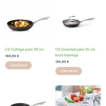
CS Cottage pann 28 cm
CS Essential pann 20 cm
koos kaanega
169,90
€
154,90
€
Lisa korvi
Lisa korvi