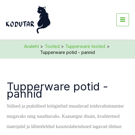
Sorditud
Skip
uusimate
järgi
to
content
Avaleht
Tooted
Tupperware tooted
Tupperware potid - pannid
Tupperware potid -
pannid
Stiilsed ja praktilised kööginõud muudavad toiduvalmistamise
mugavaks ning nauditavaks. Kaasaegne disain, kvaliteetsed
materjalid ja läbimõeldud kasutuslahendused tagavad ühtlase