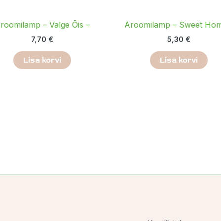
roomilamp – Valge Õis –
Aroomilamp – Sweet Hom
7,70
€
5,30
€
Lisa korvi
Lisa korvi