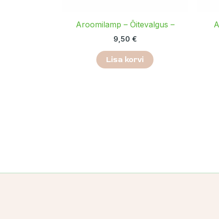
Aroomilamp – Õitevalgus –
A
9,50
€
Lisa korvi