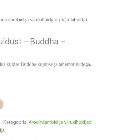
oomilambid ja viirukihoidjad
/ Viirukihoidja
puidust – Buddha –
alus kuldse Buddha kujutise ja tähemotiividega.
Kategooria:
Aroomilambid ja viirukihoidjad
dja