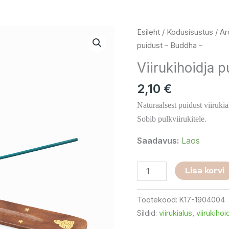
Viirukihoidja
Esileht
/
Kodusisustus
/
Ar
puidust
puidust – Buddha –
-
Viirukihoidja 
Buddha
-
2,10
€
kogus
Naturaalsest puidust viiruki
Sobib pulkviirukitele.
Saadavus:
Laos
Lisa korvi
Tootekood:
K17-1904004
Sildid:
viirukialus
,
viirukihoi