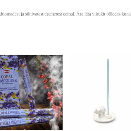
kloomadest ja süttivatest esemetest eemal. Ära jäta viirukit põledes kunag