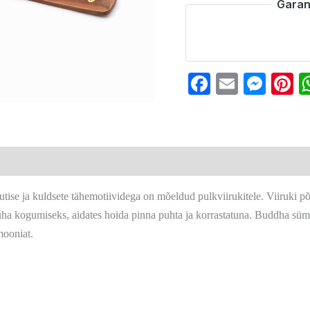
Garan
Faceboo
Email
Mes
P
utise ja kuldsete tähemotiividega on mõeldud pulkviirukitele. Viiruki p
ha kogumiseks, aidates hoida pinna puhta ja korrastatuna. Buddha sümbo
mooniat.