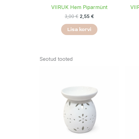
VIIRUK Hem Piparmünt
VII
3,00
€
2,55
€
Lisa korvi
Seotud tooted