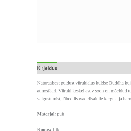
Kirjeldus
Lisainfo
Arvustused (0)
Naturaalsest puidust viirukialus kuldse Buddha kuj
atmosfääri. Viiruki keskel asuv soon on mõeldud tu
valgustumist, tähed lisavad disainile kergust ja har
Materjal:
puit
Kogus:
1 tk