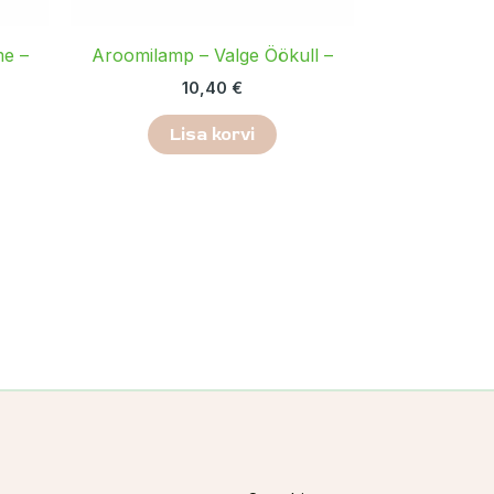
e –
Aroomilamp – Valge Öökull –
10,40
€
Lisa korvi