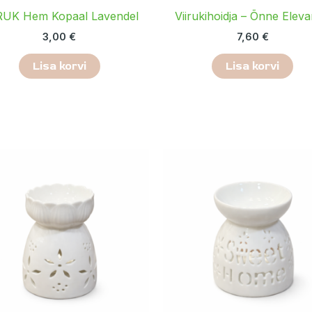
RUK Hem Kopaal Lavendel
Viirukihoidja – Õnne Eleva
3,00
€
7,60
€
Lisa korvi
Lisa korvi