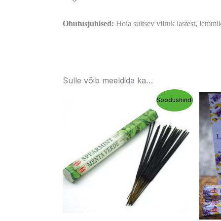
Ohutusjuhised:
Hoia suitsev viiruk lastest, lemmi
Sulle võib meeldida ka…
Algne
Praegune
Soodushind!
hind
hind
oli:
on:
3,00 €.
2,55 €.