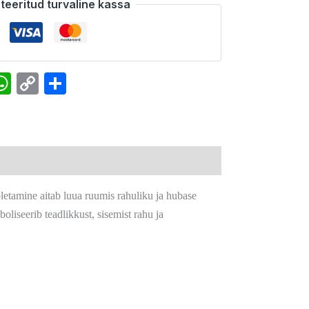
teeritud turvaline kassa
k
senger
interest
WhatsApp
Copy
Share
Link
õletamine aitab luua ruumis rahuliku ja hubase
liseerib teadlikkust, sisemist rahu ja