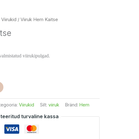
aegune
/
Viirukid
/ Viiruk Hem Kaitse
nd
tse
:
55 €.
valmistatud viirukipulgad.
tegooria:
Viirukid
Silt:
viiruk
Bränd:
Hem
teeritud turvaline kassa