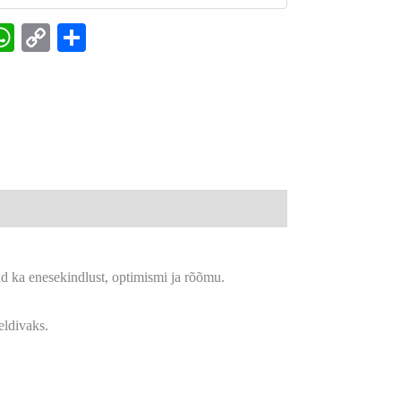
k
senger
interest
WhatsApp
Copy
Share
Link
ad ka enesekindlust, optimismi ja rõõmu.
eldivaks.