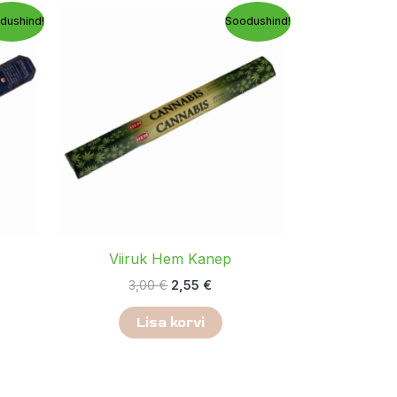
gune
Algne
Praegune
dushind!
Soodushind!
hind
hind
oli:
on:
€.
3,00 €.
2,55 €.
Viiruk Hem Kanep
3,00
€
2,55
€
Lisa korvi