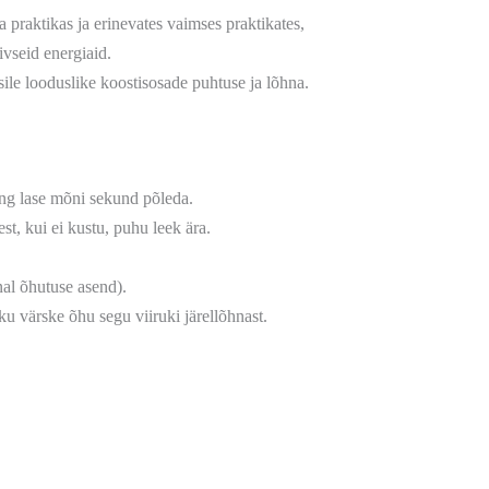
a praktikas ja erinevates vaimses praktikates,
ivseid energiaid.
sile looduslike koostisosade puhtuse ja lõhna.
ng lase mõni sekund põleda.
st, kui ei kustu, puhu leek ära.
nal õhutuse asend).
ku värske õhu segu viiruki järellõhnast.