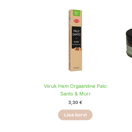
Viiruk Hem Orgaaniline Palo
Santo & Mürr
3,30
€
Lisa korvi