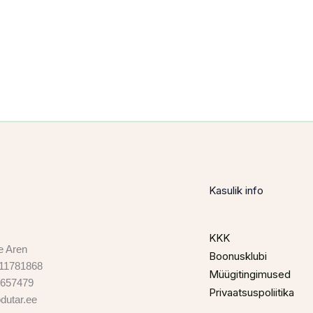
Kasulik info
KKK
e Aren

Boonusklubi
 11781868

Müügitingimused
657479

Privaatsuspoliitika