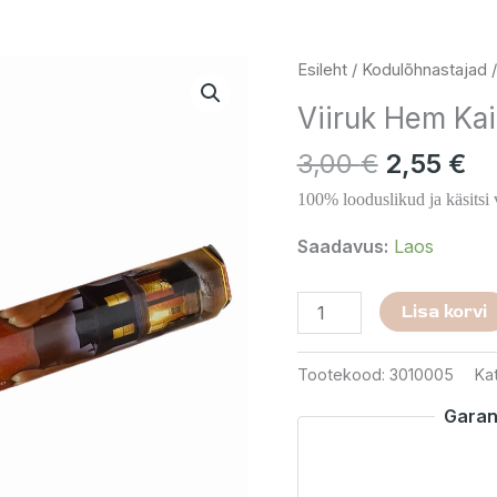
Algne
Pr
Viiruk
Esileht
/
Kodulõhnastajad
hind
hi
Hem
Viiruk Hem Kai
oli:
on
Kaitse
3,00 €.
2,
kogus
3,00
€
2,55
€
100% looduslikud ja käsitsi 
Saadavus:
Laos
Lisa korvi
Tootekood:
3010005
Ka
Garan