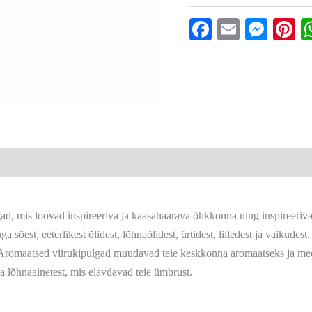
Faceboo
Email
Mes
P
gad, mis loovad inspireeriva ja kaasahaarava õhkkonna ning inspireeriv
öest, eeterlikest õlidest, lõhnaõlidest, ürtidest, lilledest ja vaikudest.
 Aromaatsed viirukipulgad muudavad teie keskkonna aromaatseks ja me
a lõhnaainetest, mis elavdavad teie ümbrust.