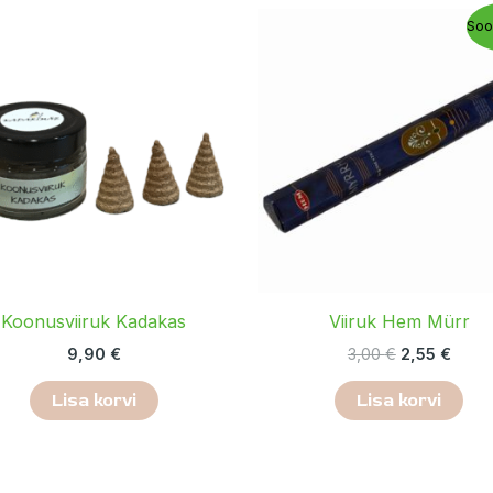
Algne
Prae
Soo
hind
hind
oli:
on:
3,00 €.
2,55 
Koonusviiruk Kadakas
Viiruk Hem Mürr
9,90
€
3,00
€
2,55
€
Lisa korvi
Lisa korvi