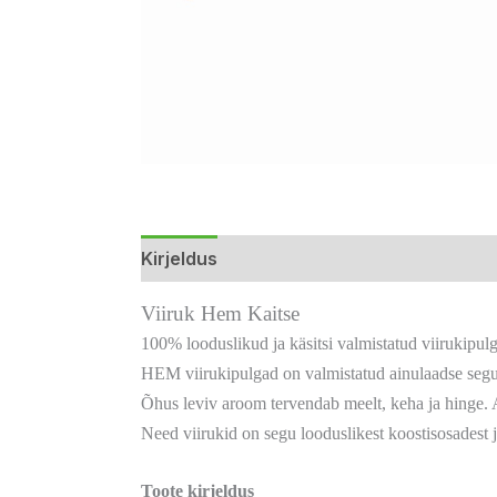
Kirjeldus
Lisainfo
Arvustused (0)
Viiruk Hem Kaitse
100% looduslikud ja käsitsi valmistatud viirukipul
HEM viirukipulgad on valmistatud ainulaadse seguga s
Õhus leviv aroom tervendab meelt, keha ja hinge.
Need viirukid on segu looduslikest koostisosadest j
Toote kirjeldus