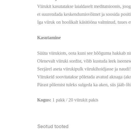
Viirukit kasutatakse laialdaselt meditatsioonis, joog
et suurendada keskendumisvõimet ja soosida positi
Iga viiruk on hoolikalt käsitööna valminud, tuues e
Kasutamine
Süüta viirukiots, oota kuni see hõõguma hakkab ni
Olenevalt viiruki sordist, võib kustuda leek iseenese
Seejärel aseta viirukipulk viirukihoidjasse ja naudi!
Viirukeid soovitatakse põletada avatud aknaga (ak
Pärast põlemist tuleks sulgeda ka aken, siis jääb õh
Kogus:
1 pakk / 20 viirukit pakis
Seotud tooted