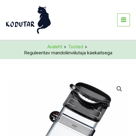
Skip
to
content
Avaleht
Tooted
Reguleeritav mandoliinviilutaja käekaitsega
Reguleeritav
mandoliinviilutaja
käekaitsega
kogus