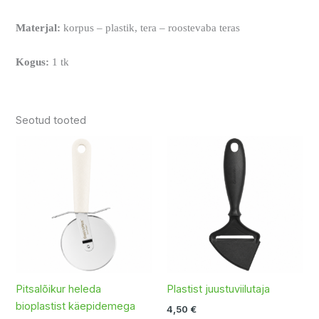
Materjal:
korpus – plastik, tera – roostevaba teras
Kogus:
1 tk
Seotud tooted
Pitsalõikur heleda
Plastist juustuviilutaja
bioplastist käepidemega
4,50
€