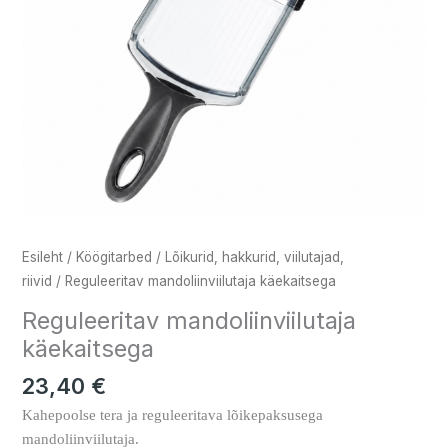
Esileht
/
Köögitarbed
/
Lõikurid, hakkurid, viilutajad,
riivid
/ Reguleeritav mandoliinviilutaja käekaitsega
Reguleeritav mandoliinviilutaja
käekaitsega
23,40
€
Kahepoolse tera ja reguleeritava lõikepaksusega
mandoliinviilutaja.