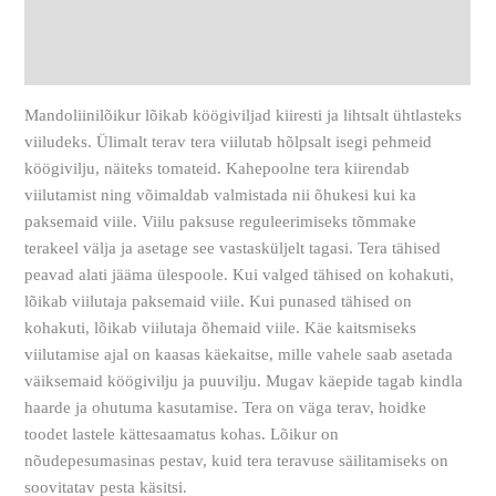
Lisainfo
Arvustused (0)
Mandoliinilõikur lõikab köögiviljad kiiresti ja lihtsalt ühtlasteks
viiludeks. Ülimalt terav tera viilutab hõlpsalt isegi pehmeid
köögivilju, näiteks tomateid. Kahepoolne tera kiirendab
viilutamist ning võimaldab valmistada nii õhukesi kui ka
paksemaid viile.
Viilu paksuse reguleerimiseks tõmmake
terakeel välja ja asetage see vastasküljelt tagasi. Tera tähised
peavad alati jääma ülespoole. Kui valged tähised on kohakuti,
lõikab viilutaja paksemaid viile. Kui punased tähised on
kohakuti, lõikab viilutaja õhemaid viile.
Käe kaitsmiseks
viilutamise ajal on kaasas käekaitse, mille vahele saab asetada
väiksemaid köögivilju ja puuvilju. Mugav käepide tagab kindla
haarde ja ohutuma kasutamise. Tera on väga terav, hoidke
toodet lastele kättesaamatus kohas.
Lõikur on
nõudepesumasinas pestav, kuid tera teravuse säilitamiseks on
soovitatav pesta käsitsi.