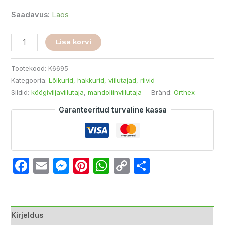
Saadavus:
Laos
Lisa korvi
Tootekood:
K6695
Kategooria:
Lõikurid, hakkurid, viilutajad, riivid
Sildid:
köögiviljaviilutaja
,
mandoliinviilutaja
Bränd:
Orthex
Garanteeritud turvaline kassa
Facebook
Email
Messenger
Pinterest
WhatsApp
Copy
Share
Link
Kirjeldus