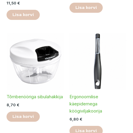
11,50
€
Lisa korvi
Lisa korvi
Tõmbenööriga sibulahakkija
Ergonoomilise
käepidemega
8,70
€
köögiviljakoorija
Lisa korvi
6,80
€
Lisa korvi