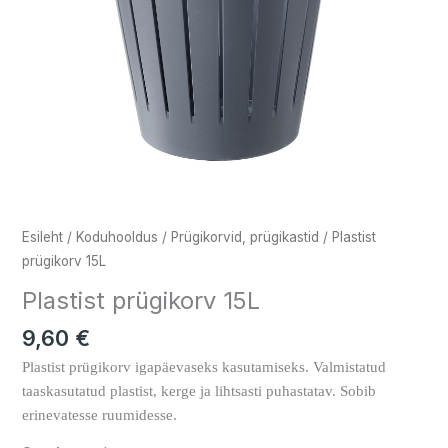
Esileht
/
Koduhooldus
/
Prügikorvid, prügikastid
/ Plastist
prügikorv 15L
Plastist prügikorv 15L
9,60
€
Plastist prügikorv igapäevaseks kasutamiseks. Valmistatud
taaskasutatud plastist, kerge ja lihtsasti puhastatav. Sobib
erinevatesse ruumidesse.