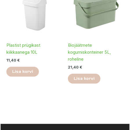
Plastist prügikast
Biojäätmete
kiikkaanega 10L
kogumiskonteiner 5L,
roheline
11,40
€
21,40
€
Lisa korvi
Lisa korvi