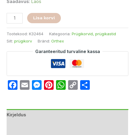
Saadavus:
Laos
Lisa korvi
Tootekood:
K32464
Kategooria:
Prügikorvid, prügikastid
Silt:
prügikorv
Bränd:
Orthex
Garanteeritud turvaline kassa
Facebook
Email
Messenger
Pinterest
WhatsApp
Copy
Share
Link
Kirjeldus
Lisainfo