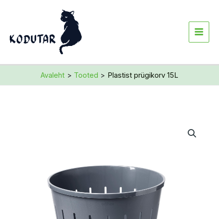
Skip
to
content
Avaleht
Tooted
Plastist prügikorv 15L
Plastist
prügikorv
15L
kogus