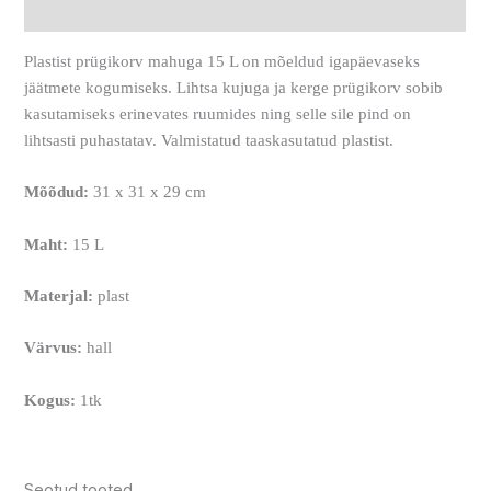
Arvustused (0)
Plastist prügikorv mahuga 15 L on mõeldud igapäevaseks
jäätmete kogumiseks. Lihtsa kujuga ja kerge prügikorv sobib
kasutamiseks erinevates ruumides ning selle sile pind on
lihtsasti puhastatav. Valmistatud taaskasutatud plastist.
Mõõdud:
31 x 31 x 29 cm
Maht:
15 L
Materjal:
plast
Värvus:
hall
Kogus:
1tk
Seotud tooted