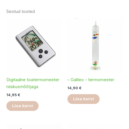
Seotud tooted
Digitaalne toatermomeeter
– Galileo – termomeeter
niiskusmõõtjaga
14,90
€
14,95
€
Lisa korvi
Lisa korvi