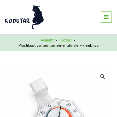
Skip
to
content
Avaleht
Tooted
Plastikust välitermomeeter aknale – kleebitav
Plastikust
välitermomeeter
aknale
–
kleebitav
kogus