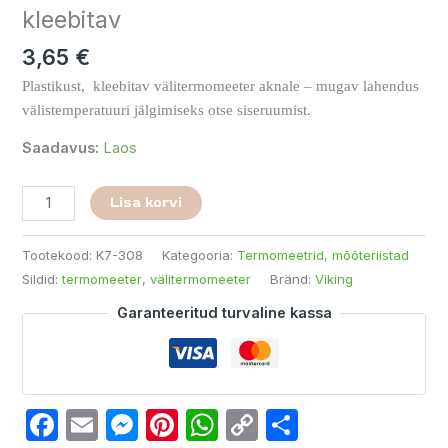
kleebitav
3,65
€
Plastikust, kleebitav välitermomeeter aknale – mugav lahendus
välistemperatuuri jälgimiseks otse siseruumist.
Saadavus:
Laos
Lisa korvi
Tootekood:
K7-308
Kategooria:
Termomeetrid, mõõteriistad
Sildid:
termomeeter
,
välitermomeeter
Bränd:
Viking
Garanteeritud turvaline kassa
Facebook
Email
Messenger
Pinterest
WhatsApp
Copy
Share