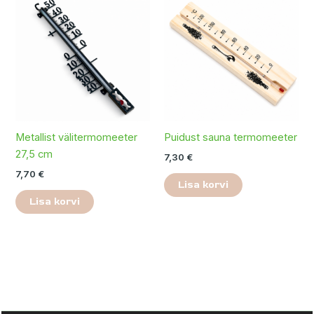
Metallist välitermomeeter
Puidust sauna termomeeter
27,5 cm
7,30
€
7,70
€
Lisa korvi
Lisa korvi