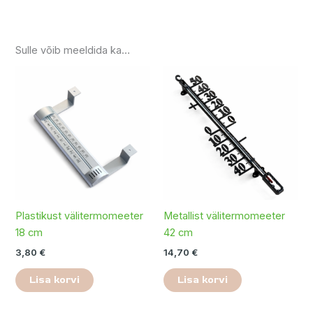
Sulle võib meeldida ka…
Plastikust välitermomeeter
Metallist välitermomeeter
18 cm
42 cm
3,80
€
14,70
€
Lisa korvi
Lisa korvi