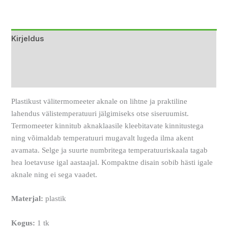
Link
Kirjeldus
Lisainfo
Arvustused (0)
Plastikust välitermomeeter aknale on lihtne ja praktiline
lahendus välistemperatuuri jälgimiseks otse siseruumist.
Termomeeter kinnitub aknaklaasile kleebitavate kinnitustega
ning võimaldab temperatuuri mugavalt lugeda ilma akent
avamata. Selge ja suurte numbritega temperatuuriskaala tagab
hea loetavuse igal aastaajal. Kompaktne disain sobib hästi igale
aknale ning ei sega vaadet.
Materjal:
plastik
Kogus:
1 tk