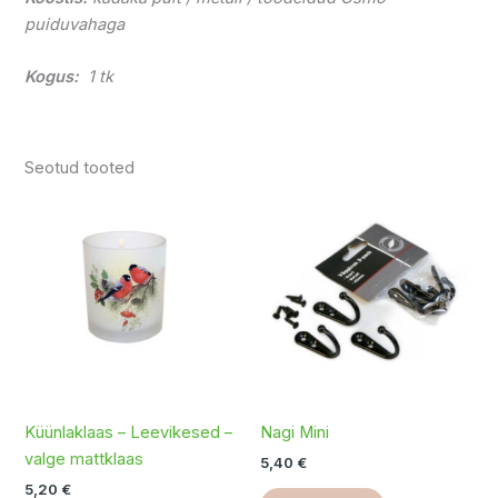
puiduvahaga
Kogus:
1 tk
Seotud tooted
Küünlaklaas – Leevikesed –
Nagi Mini
valge mattklaas
5,40
€
5,20
€