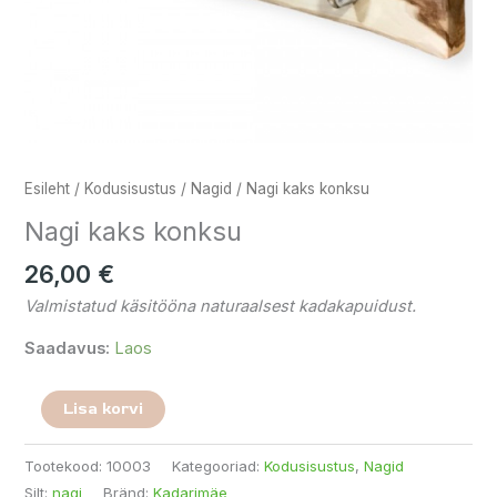
Esileht
/
Kodusisustus
/
Nagid
/ Nagi kaks konksu
Nagi kaks konksu
26,00
€
Valmistatud käsitööna naturaalsest kadakapuidust.
Saadavus:
Laos
Lisa korvi
Tootekood:
10003
Kategooriad:
Kodusisustus
,
Nagid
Silt:
nagi
Bränd:
Kadarimäe