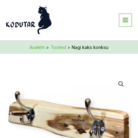
Skip
to
content
Avaleht
Tooted
Nagi kaks konksu
Nagi
kaks
konksu
kogus