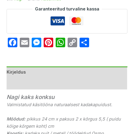
Garanteeritud turvaline kassa
Facebook
Email
Messenger
Pinterest
WhatsApp
Copy
Share
Link
Kirjeldus
Arvustused (0)
Nagi kaks konksu
Valmistatud käsitööna naturaalsest kadakapuidust.
Mõõdud:
pikkus 24 cm x paksus 2 x kõrgus 5,5 ( puidu
kõige kõrgem koht) cm
Koostis:
kadaka puit / metall / töödeldud Osmo