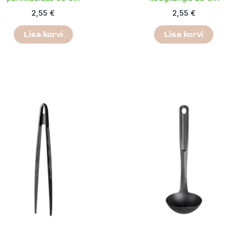
2,55
€
2,55
€
Lisa korvi
Lisa korvi