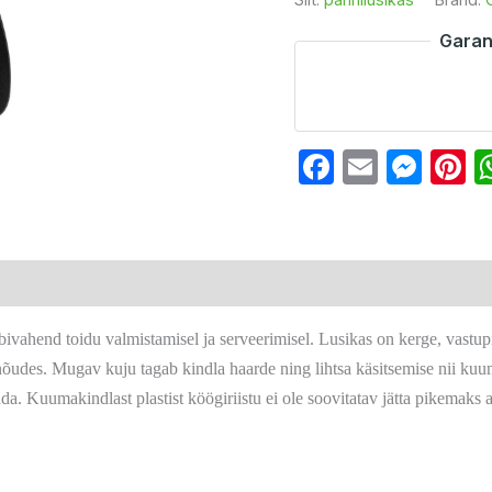
Garan
Faceboo
Email
Mes
P
abivahend toidu valmistamisel ja serveerimisel. Lusikas on kerge, vastu
unõudes. Mugav kuju tagab kindla haarde ning lihtsa käsitsemise nii ku
. Kuumakindlast plastist köögiriistu ei ole soovitatav jätta pikemaks a