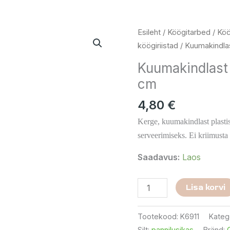
Kuumakindlast
Esileht
/
Köögitarbed
/
Köö
plastist
köögiriistad
/ Kuumakindlas
pannilusikas
Kuumakindlast 
29
cm
cm
kogus
4,80
€
Kerge, kuumakindlast plasti
serveerimiseks. Ei kriimusta
Saadavus:
Laos
Lisa korvi
Tootekood:
K6911
Kateg
Silt:
pannilusikas
Bränd: