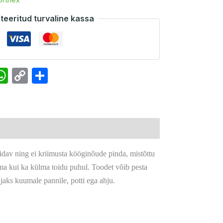
teeritud turvaline kassa
k
senger
interest
WhatsApp
Copy
Share
Link
pidav ning ei kriimusta kööginõude pinda, mistõttu
uma kui ka külma toidu puhul. Toodet võib pesta
jaks kuumale pannile, potti ega ahju.