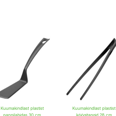
Kuumakindlast plastist
Kuumakindlast plastist
pannilabidas 30 cm
köögitangid 28 cm