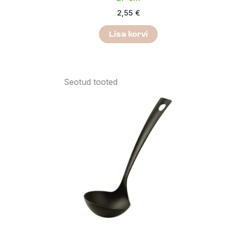
2,55
€
Lisa korvi
Seotud tooted