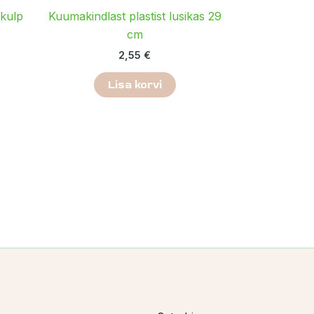
ikulp
Kuumakindlast plastist lusikas 29
cm
2,55
€
Lisa korvi