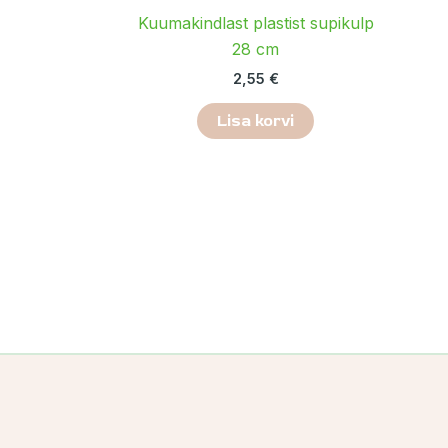
Kuumakindlast plastist supikulp
28 cm
2,55
€
Lisa korvi