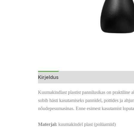
Kirjeldus
Lisainfo
Arvustused (0)
Kuumakindlast plastist pannilusikas on praktiline 
sobib hästi kasutamiseks pannidel, pottides ja ahj
nõudepesumasinas. Enne esimest kasutamist loputada
Materjal:
kuumakindel plast (polüamiid)