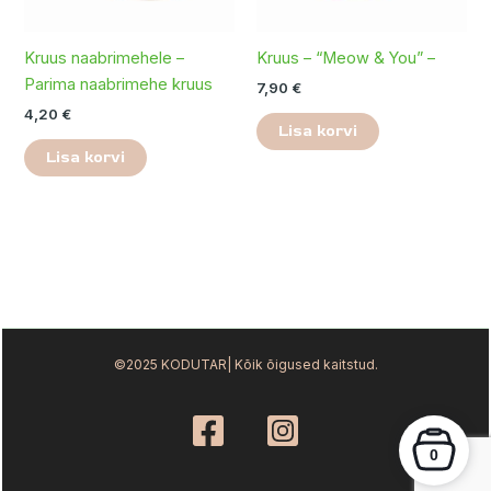
Kruus naabrimehele –
Kruus – “Meow & You” –
Parima naabrimehe kruus
7,90
€
4,20
€
Lisa korvi
Lisa korvi
©2025 KODUTAR| Kõik õigused kaitstud.
0