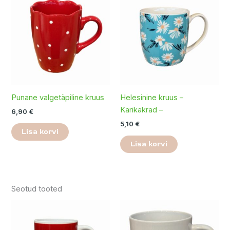
Punane valgetäpiline kruus
Helesinine kruus –
Karikakrad –
6,90
€
5,10
€
Lisa korvi
Lisa korvi
Seotud tooted
Sellel
tootel