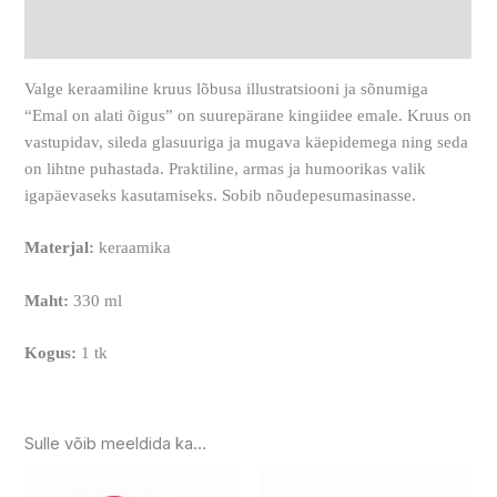
Arvustused (0)
Valge keraamiline kruus lõbusa illustratsiooni ja sõnumiga
“Emal on alati õigus” on suurepärane kingiidee emale. Kruus on
vastupidav, sileda glasuuriga ja mugava käepidemega ning seda
on lihtne puhastada. Praktiline, armas ja humoorikas valik
igapäevaseks kasutamiseks. Sobib nõudepesumasinasse.
Materjal:
keraamika
Maht:
330 ml
Kogus:
1 tk
Sulle võib meeldida ka…