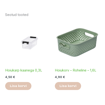
Seotud tooted
Hoiukarp kaanega 0,3L
Hoiukorv – Roheline – 1,6L
4,50
€
4,90
€
Lisa korvi
Lisa korvi