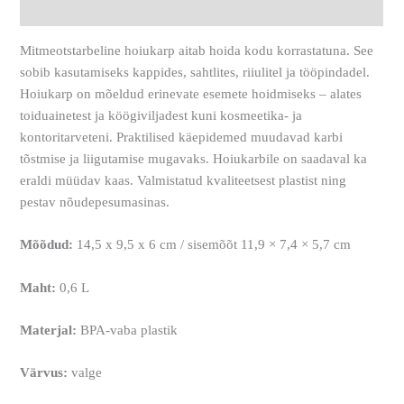
Arvustused (0)
Mitmeotstarbeline hoiukarp aitab hoida kodu korrastatuna. See
sobib kasutamiseks kappides, sahtlites, riiulitel ja tööpindadel.
Hoiukarp on mõeldud erinevate esemete hoidmiseks – alates
toiduainetest ja köögiviljadest kuni kosmeetika- ja
kontoritarveteni. Praktilised käepidemed muudavad karbi
tõstmise ja liigutamise mugavaks. Hoiukarbile on saadaval ka
eraldi müüdav kaas. Valmistatud kvaliteetsest plastist ning
pestav nõudepesumasinas.
Mõõdud:
14,5 x 9,5 x 6 cm / sisemõõt 11,9 × 7,4 × 5,7 cm
Maht:
0,6 L
Materjal:
BPA-vaba plastik
Värvus:
valge