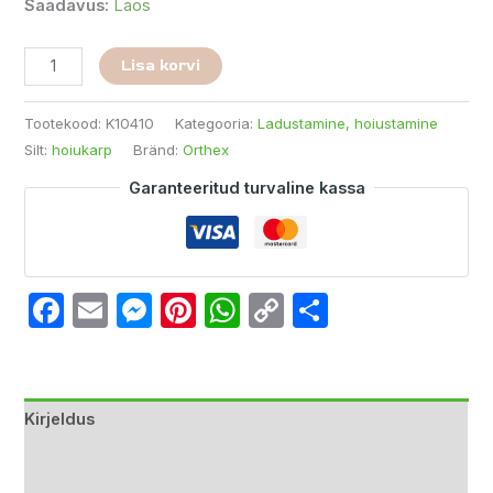
Saadavus:
Laos
Lisa korvi
Tootekood:
K10410
Kategooria:
Ladustamine, hoiustamine
Silt:
hoiukarp
Bränd:
Orthex
Garanteeritud turvaline kassa
Facebook
Email
Messenger
Pinterest
WhatsApp
Copy
Share
Link
Kirjeldus
Lisainfo