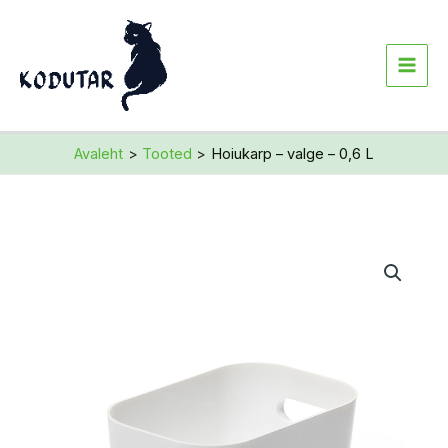
Skip
to
content
Avaleht
Tooted
Hoiukarp – valge – 0,6 L
Hoiukarp
-
valge
-
0,6
L
kogus