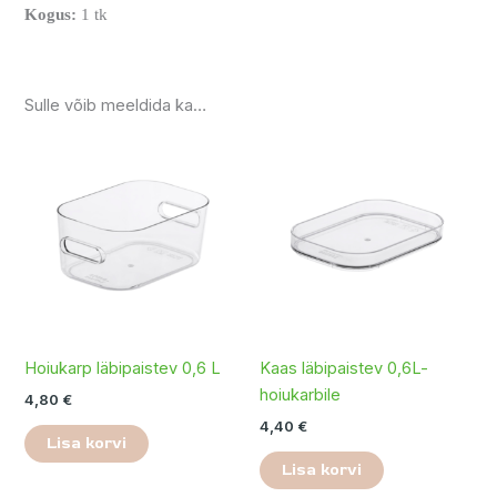
Kogus:
1 tk
Sulle võib meeldida ka…
Hoiukarp läbipaistev 0,6 L
Kaas läbipaistev 0,6L-
hoiukarbile
4,80
€
4,40
€
Lisa korvi
Lisa korvi