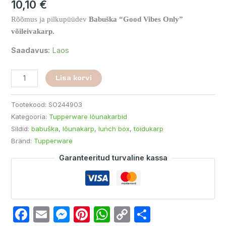
10,10
€
Rõõmus ja pilkupüüdev
Babuška “Good Vibes Only”
võileivakarp.
Saadavus:
Laos
Lisa korvi
Tootekood:
SO244903
Kategooria:
Tupperware lõunakarbid
Sildid:
babuška
,
lõunakarp
,
lunch box
,
toidukarp
Bränd:
Tupperware
Garanteeritud turvaline kassa
Facebook
Email
Messenger
Pinterest
WhatsApp
Copy
Share