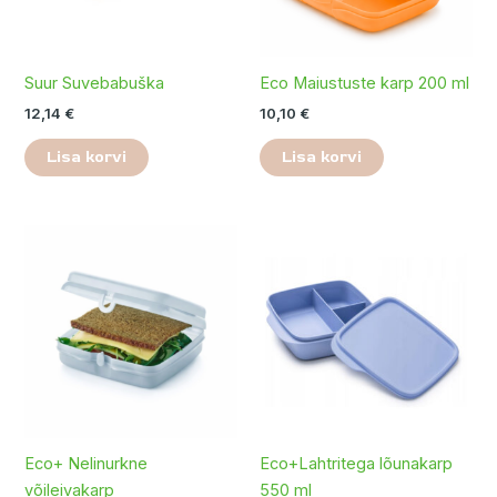
Suur Suvebabuška
Eco Maiustuste karp 200 ml
12,14
€
10,10
€
Lisa korvi
Lisa korvi
Eco+ Nelinurkne
Eco+Lahtritega lõunakarp
võileivakarp
550 ml