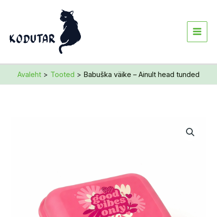
Skip
to
content
Avaleht
Tooted
Babuška väike – Ainult head tunded
Babuška
väike
-
Ainult
head
tunded
kogus