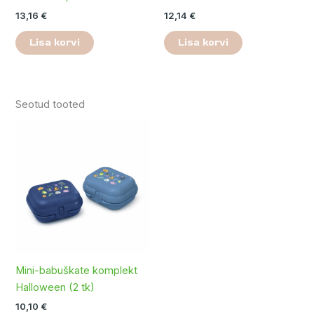
13,16
€
12,14
€
Lisa korvi
Lisa korvi
Seotud tooted
Mini-babuškate komplekt
Halloween (2 tk)
10,10
€