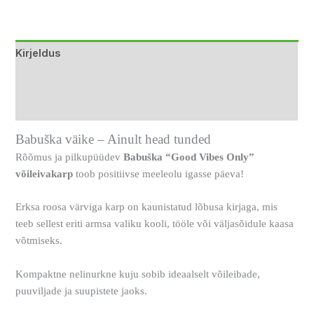
Link
Kirjeldus
Lisainfo
Arvustused (0)
Babuška väike – Ainult head tunded
Rõõmus ja pilkupüüdev
Babuška “Good Vibes Only”
võileivakarp
toob positiivse meeleolu igasse päeva!
Erksa roosa värviga karp on kaunistatud lõbusa kirjaga, mis
teeb sellest eriti armsa valiku kooli, tööle või väljasõidule kaasa
võtmiseks.
Kompaktne nelinurkne kuju sobib ideaalselt võileibade,
puuviljade ja suupistete jaoks.