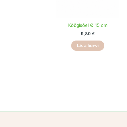
Köögisõel Ø 15 cm
9,80
€
Lisa korvi