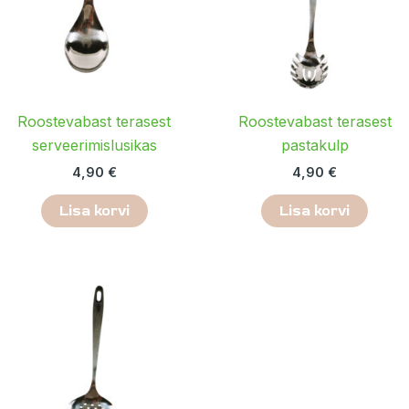
Roostevabast terasest
Roostevabast terasest
serveerimislusikas
pastakulp
4,90
€
4,90
€
Lisa korvi
Lisa korvi