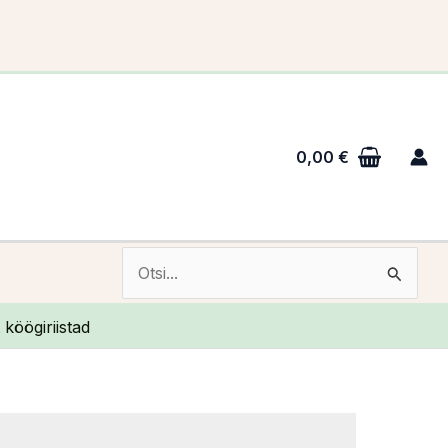
0,00
€
Otsi:
köögiriistad