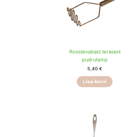
Roostevabast terasest
pudrutamp
5,40
€
Lisa korvi