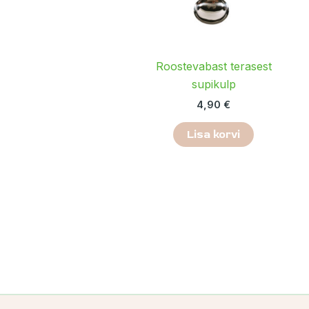
Roostevabast terasest
supikulp
4,90
€
Lisa korvi