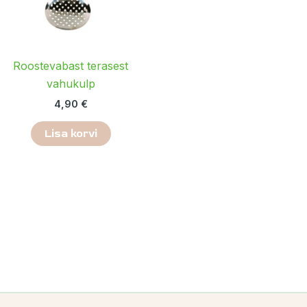
Roostevabast terasest
vahukulp
4,90
€
Lisa korvi