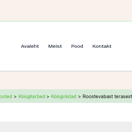
tud
ate
Avaleht
Meist
Pood
Kontakt
ooted
Köögitarbed
Köögiriistad
Roostevabast terasest 