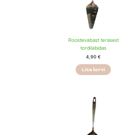
Roostevabast terasest
tordilabidas
4,90
€
Lisa korvi