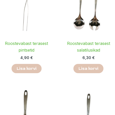
Roostevabast terasest
Roostevabast terasest
pintsetid
salatilusikad
4,90
€
6,30
€
Lisa korvi
Lisa korvi