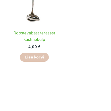
Roostevabast terasest
kastmekulp
4,90
€
Lisa korvi