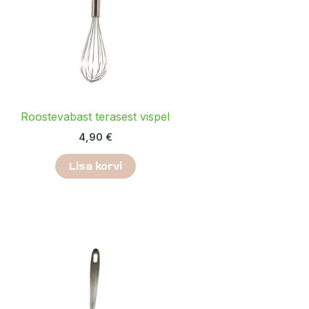
Roostevabast terasest vispel
4,90
€
Lisa korvi